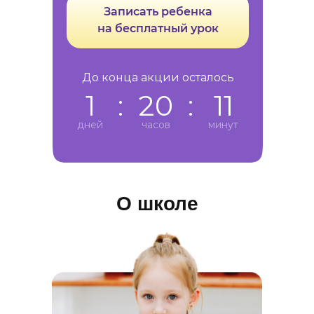
Записать ребенка
на бесплатный урок
До конца акции осталось
1
:
20
:
11
дней
часов
минут
О школе