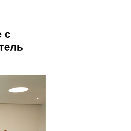
 с
тель